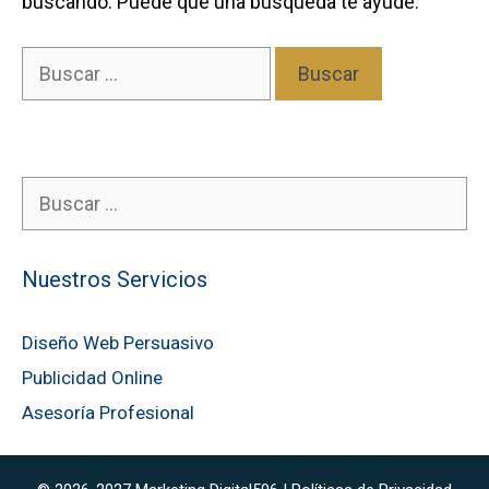
buscando. Puede que una búsqueda te ayude.
B
u
s
c
a
B
r
u
:
s
Nuestros Servicios
c
a
r
Diseño Web Persuasivo
:
Publicidad Online
Asesoría Profesional