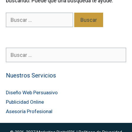
buscando. Puede que una búsqueda te ayude.
B
u
s
c
a
B
r
u
:
s
Nuestros Servicios
c
a
r
Diseño Web Persuasivo
:
Publicidad Online
Asesoría Profesional